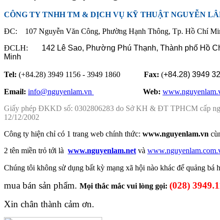
CÔNG TY TNHH TM & DỊCH VỤ KỸ THUẬT NGUYỄN L
ĐC: 107 Nguyễn Văn Công, Phường Hạnh Thông, Tp. Hồ Chí Mi
ĐCLH:
142 Lê Sao, Phường Phú Thạnh,
Thành phố Hồ C
Minh
Tel:
(+84.28) 3949 1156 - 3949 1860
Fax:
(
+84.28)
3949 3
Email:
info@nguyenlam.vn
............... .
Web:
www.nguyenlam.
Giấy phép ĐKKD số: 0302806283 do Sở KH & ĐT TPHCM cấp n
12/12/2002
Công ty hiện chỉ có 1 trang web chính thức:
www.nguyenlam.vn
cù
2 tên miền trỏ tới là
www.nguyenlam.net
và
www.nguyenlam.com.
Chúng tôi không sử dụng
bất kỳ mạng xã hội nào khác để
quảng bá
mua bán sản phẩm.
(028) 3949.
Mọi thắc mắc vui lòng gọi:
Xin chân thành cảm ơn.