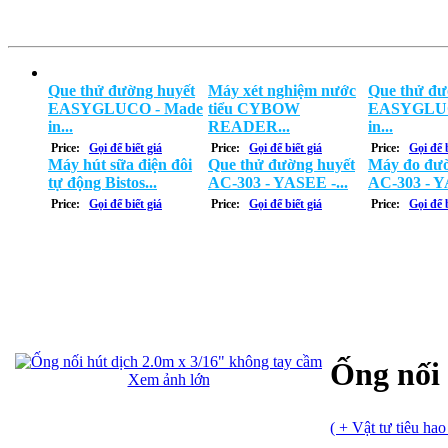
Que thử đường huyết
Máy xét nghiệm nước
Que thử đư
EASYGLUCO - Made
tiểu CYBOW
EASYGLUC
in...
READER...
in...
Price:
Gọi để biết giá
Price:
Gọi để biết giá
Price:
Gọi để b
Máy hút sữa điện đôi
Que thử đường huyết
Máy đo đườ
tự động Bistos...
AC-303 - YASEE -...
AC-303 - Y
Price:
Gọi để biết giá
Price:
Gọi để biết giá
Price:
Gọi để b
Ống nối 
Xem ảnh lớn
( + Vật tư tiêu hao