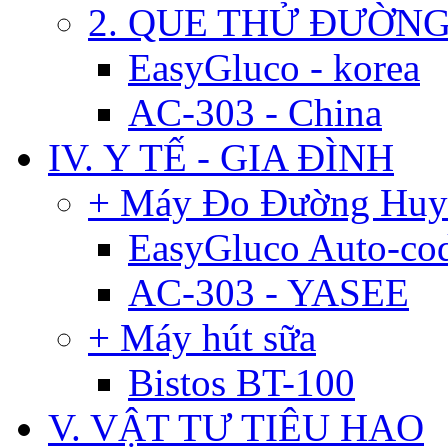
2. QUE THỬ ĐƯỜN
EasyGluco - korea
AC-303 - China
IV. Y TẾ - GIA ĐÌNH
+ Máy Đo Đường Huy
EasyGluco Auto-co
AC-303 - YASEE
+ Máy hút sữa
Bistos BT-100
V. VẬT TƯ TIÊU HAO