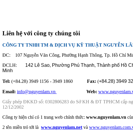
Liên hệ với công ty chúng tôi
CÔNG TY TNHH TM & DỊCH VỤ KỸ THUẬT NGUYỄN L
ĐC: 107 Nguyễn Văn Công, Phường Hạnh Thông, Tp. Hồ Chí Mi
ĐCLH:
142 Lê Sao, Phường Phú Thạnh,
Thành phố Hồ C
Minh
Tel:
(+84.28) 3949 1156 - 3949 1860
Fax:
(
+84.28)
3949 3
Email:
info@nguyenlam.vn
............... .
Web:
www.nguyenlam.
Giấy phép ĐKKD số: 0302806283 do Sở KH & ĐT TPHCM cấp n
12/12/2002
Công ty hiện chỉ có 1 trang web chính thức:
www.nguyenlam.vn
cù
2 tên miền trỏ tới là
www.nguyenlam.net
và
www.nguyenlam.com.