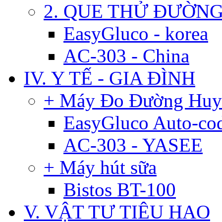
2. QUE THỬ ĐƯỜN
EasyGluco - korea
AC-303 - China
IV. Y TẾ - GIA ĐÌNH
+ Máy Đo Đường Huy
EasyGluco Auto-co
AC-303 - YASEE
+ Máy hút sữa
Bistos BT-100
V. VẬT TƯ TIÊU HAO