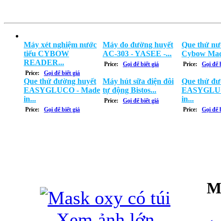
Máy xét nghiệm nước
Máy đo đường huyết
Que thử nư
tiểu CYBOW
AC-303 - YASEE -...
Cybow Mad
READER...
Price:
Gọi để biết giá
Price:
Gọi để b
Price:
Gọi để biết giá
Que thử đường huyết
Máy hút sữa điện đôi
Que thử đư
EASYGLUCO - Made
tự động Bistos...
EASYGLUC
in...
in...
Price:
Gọi để biết giá
Price:
Gọi để biết giá
Price:
Gọi để b
Ma
Xem ảnh lớn