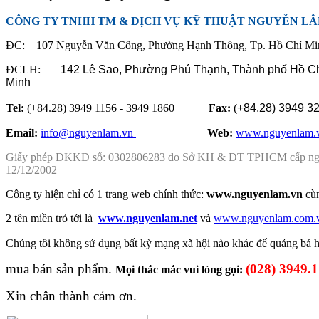
CÔNG TY TNHH TM & DỊCH VỤ KỸ THUẬT NGUYỄN L
ĐC: 107 Nguyễn Văn Công, Phường Hạnh Thông, Tp. Hồ Chí Mi
ĐCLH:
142 Lê Sao, Phường Phú Thạnh,
Thành phố Hồ C
Minh
Tel:
(+84.28) 3949 1156 - 3949 1860
Fax:
(
+84.28)
3949 3
Email:
info@nguyenlam.vn
............... .
Web:
www.nguyenlam.
Giấy phép ĐKKD số: 0302806283 do Sở KH & ĐT TPHCM cấp n
12/12/2002
Công ty hiện chỉ có 1 trang web chính thức:
www.nguyenlam.vn
cù
2 tên miền trỏ tới là
www.nguyenlam.net
và
www.nguyenlam.com.
Chúng tôi không sử dụng
bất kỳ mạng xã hội nào khác để
quảng bá
mua bán sản phẩm.
(028) 3949.
Mọi thắc mắc vui lòng gọi:
Xin chân thành cảm ơn.