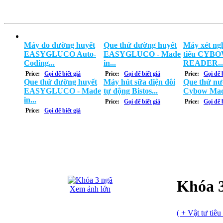
Máy đo đường huyết
Que thử đường huyết
Máy xét ng
EASYGLUCO Auto-
EASYGLUCO - Made
tiểu CYB
Coding...
in...
READER..
Price:
Gọi để biết giá
Price:
Gọi để biết giá
Price:
Gọi để b
Que thử đường huyết
Máy hút sữa điện đôi
Que thử nư
EASYGLUCO - Made
tự động Bistos...
Cybow Mad
in...
Price:
Gọi để biết giá
Price:
Gọi để b
Price:
Gọi để biết giá
Khóa 
Xem ảnh lớn
( + Vật tư tiêu