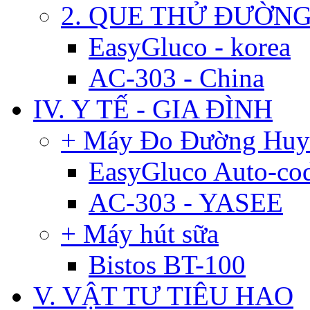
2. QUE THỬ ĐƯỜN
EasyGluco - korea
AC-303 - China
IV. Y TẾ - GIA ĐÌNH
+ Máy Đo Đường Huy
EasyGluco Auto-co
AC-303 - YASEE
+ Máy hút sữa
Bistos BT-100
V. VẬT TƯ TIÊU HAO