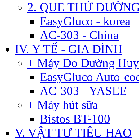
2. QUE THỬ ĐƯỜN
EasyGluco - korea
AC-303 - China
IV. Y TẾ - GIA ĐÌNH
+ Máy Đo Đường Huy
EasyGluco Auto-co
AC-303 - YASEE
+ Máy hút sữa
Bistos BT-100
V. VẬT TƯ TIÊU HAO