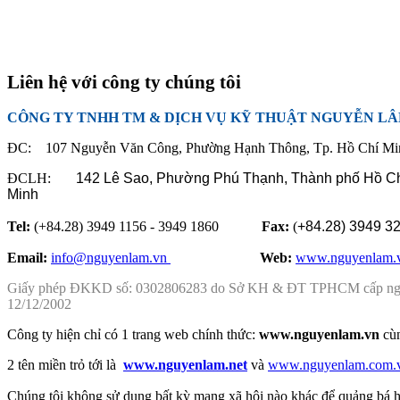
Liên hệ với công ty chúng tôi
CÔNG TY TNHH TM & DỊCH VỤ KỸ THUẬT NGUYỄN L
ĐC: 107 Nguyễn Văn Công, Phường Hạnh Thông, Tp. Hồ Chí Mi
ĐCLH:
142 Lê Sao, Phường Phú Thạnh,
Thành phố Hồ C
Minh
Tel:
(+84.28) 3949 1156 - 3949 1860
Fax:
(
+84.28)
3949 3
Email:
info@nguyenlam.vn
............... .
Web:
www.nguyenlam.
Giấy phép ĐKKD số: 0302806283 do Sở KH & ĐT TPHCM cấp n
12/12/2002
Công ty hiện chỉ có 1 trang web chính thức:
www.nguyenlam.vn
cù
2 tên miền trỏ tới là
www.nguyenlam.net
và
www.nguyenlam.com.
Chúng tôi không sử dụng
bất kỳ mạng xã hội nào khác để
quảng bá