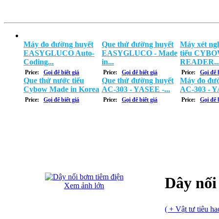
Máy đo đường huyết
Que thử đường huyết
Máy xét ng
EASYGLUCO Auto-
EASYGLUCO - Made
tiểu CYB
Coding...
in...
READER..
Price:
Gọi để biết giá
Price:
Gọi để biết giá
Price:
Gọi để b
Que thử nước tiểu
Que thử đường huyết
Máy đo đườ
Cybow Made in Korea
AC-303 - YASEE -...
AC-303 - Y
Price:
Gọi để biết giá
Price:
Gọi để biết giá
Price:
Gọi để b
Dây nối
Xem ảnh lớn
( + Vật tư tiêu ha