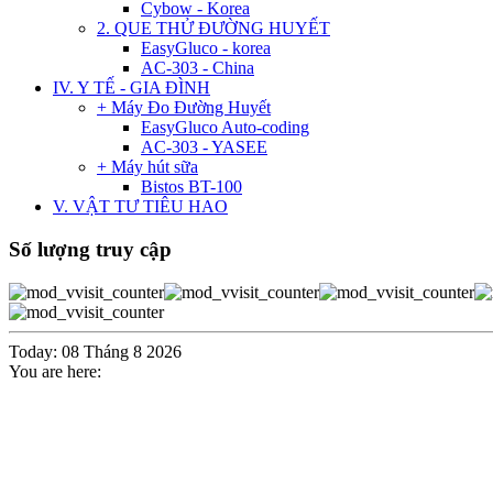
Cybow - Korea
2. QUE THỬ ĐƯỜNG HUYẾT
EasyGluco - korea
AC-303 - China
IV. Y TẾ - GIA ĐÌNH
+ Máy Đo Đường Huyết
EasyGluco Auto-coding
AC-303 - YASEE
+ Máy hút sữa
Bistos BT-100
V. VẬT TƯ TIÊU HAO
Số lượng truy cập
Today: 08 Tháng 8 2026
You are here: