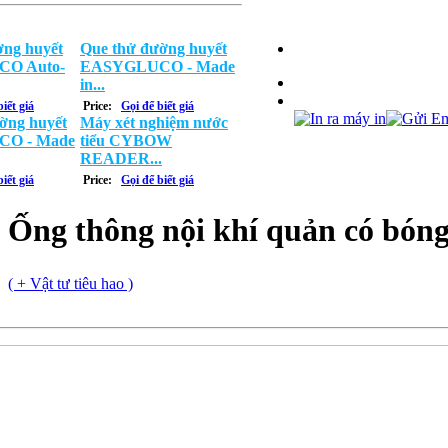
ng huyết
Que thử đường huyết
O Auto-
EASYGLUCO - Made
in...
iết giá
Price:
Gọi để biết giá
ờng huyết
Máy xét nghiệm nước
O - Made
tiểu CYBOW
READER...
iết giá
Price:
Gọi để biết giá
Ống thông nội khí quản có bón
( + Vật tư tiêu hao )