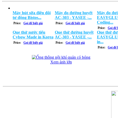
Máy hút sữa điện đôi
Máy đo đường huyết
Máy đo đườ
tự động Bistos...
AC-303 - YASEE -...
EASYGLUC
Coding...
Price:
Gọi để biết giá
Price:
Gọi để biết giá
Price:
Gọi để b
Que thử nước tiểu
Que thử đường huyết
Que thử đư
Cybow Made in Korea
AC-303 - YASEE -...
EASYGLUC
in...
Price:
Gọi để biết giá
Price:
Gọi để biết giá
Price:
Gọi để b
Xem ảnh lớn