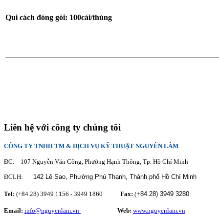
Qui cách đóng gói: 100cái/thùng
Liên hệ với công ty chúng tôi
CÔNG TY TNHH TM & DỊCH VỤ KỸ THUẬT NGUYỄN LÂM
ĐC: 107 Nguyễn Văn Công, Phường Hạnh Thông, Tp. Hồ Chí Minh
ĐCLH:
142 Lê Sao, Phường Phú Thạnh,
Thành phố Hồ Chí Minh
Tel:
(+84.28) 3949 1156 - 3949 1860
Fax:
(
+84.28)
3949 3280
Email:
info@nguyenlam.vn
............... .
Web:
www.nguyenlam.vn