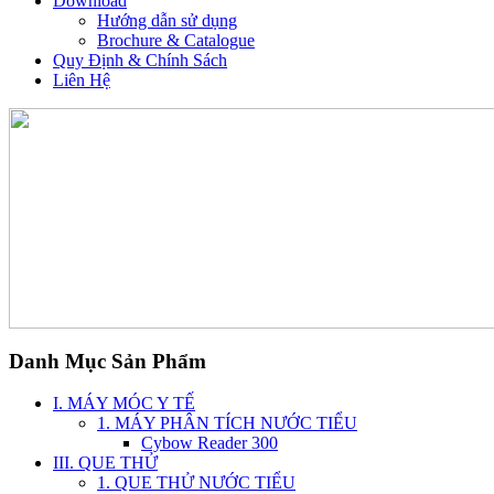
Download
Hướng dẫn sử dụng
Brochure & Catalogue
Quy Định & Chính Sách
Liên Hệ
Danh Mục Sản Phẩm
I. MÁY MÓC Y TẾ
1. MÁY PHÂN TÍCH NƯỚC TIỂU
Cybow Reader 300
III. QUE THỬ
1. QUE THỬ NƯỚC TIỂU