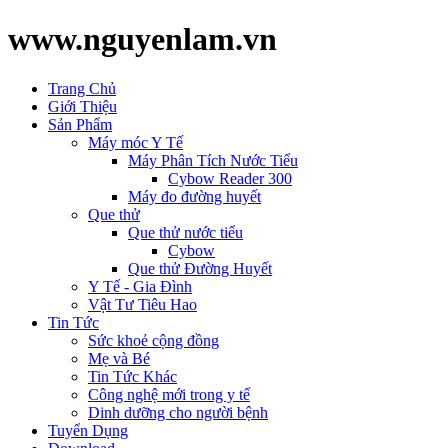
www.nguyenlam.vn
Trang Chủ
Giới Thiệu
Sản Phẩm
Máy móc Y Tế
Máy Phân Tích Nước Tiểu
Cybow Reader 300
Máy đo đường huyết
Que thử
Que thử nước tiểu
Cybow
Que thử Đường Huyết
Y Tế - Gia Đình
Vật Tư Tiêu Hao
Tin Tức
Sức khoẻ cộng đồng
Mẹ và Bé
Tin Tức Khác
Công nghệ mới trong y tế
Dinh dưỡng cho người bệnh
Tuyển Dụng